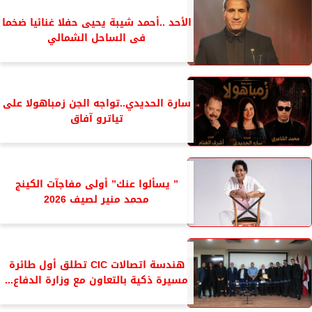
الأحد ..أحمد شيبة يحيى حفلا غنائيا ضخما
فى الساحل الشمالي
سارة الحديدي..تواجه الجن زمباهولا على
تياترو آفاق
” يسألوا عنك” أولى مفاجآت الكينج
محمد منير لصيف 2026
هندسة اتصالات CIC تطلق أول طائرة
مسيرة ذكية بالتعاون مع وزارة الدفاع...