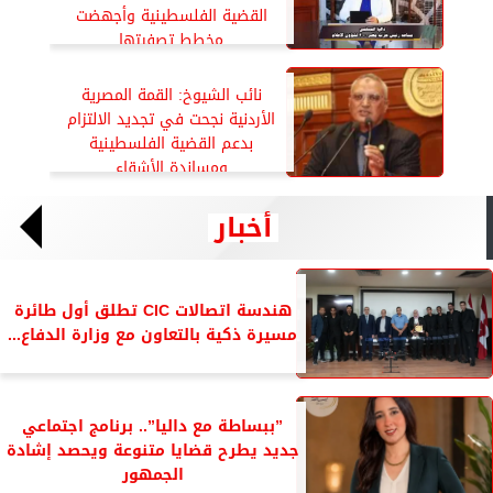
القضية الفلسطينية وأجهضت
مخطط تصفيتها
نائب الشيوخ: القمة المصرية
الأردنية نجحت في تجديد الالتزام
بدعم القضية الفلسطينية
ومساندة الأشقاء
أخبار
هندسة اتصالات CIC تطلق أول طائرة
مسيرة ذكية بالتعاون مع وزارة الدفاع...
”ببساطة مع داليا”.. برنامج اجتماعي
جديد يطرح قضايا متنوعة ويحصد إشادة
الجمهور