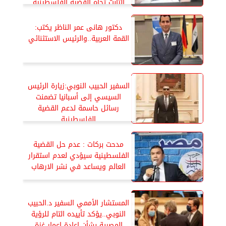
الثابت تجاه القضية الفلسطينية
دكتور هانى عمر الناظر يكتب:
القمة العربية..والرئيس الاستثنائي
السفير الحبيب النوبي:زيارة الرئيس
السيسي إلى أسبانيا تضمنت
رسائل حاسمة لدعم القضية
الفلسطينية
مدحت بركات : عدم حل القضية
الفلسطينية سيؤدي لعدم استقرار
العالم ويساعد في نشر الارهاب
المستشار الأممي السفير د.الحبيب
النوبي..يؤكد تأييده التام للرؤية
المصرية بشأن إعادة إعمار غزة