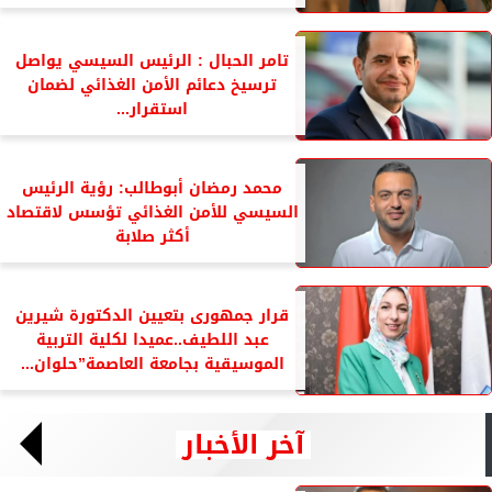
تامر الحبال : الرئيس السيسي يواصل
ترسيخ دعائم الأمن الغذائي لضمان
استقرار...
محمد رمضان أبوطالب: رؤية الرئيس
السيسي للأمن الغذائي تؤسس لاقتصاد
أكثر صلابة
قرار جمهورى بتعيين الدكتورة شيرين
عبد اللطيف..عميدا لكلية التربية
الموسيقية بجامعة العاصمة”حلوان...
آخر الأخبار