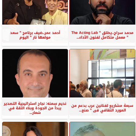
محمد سراج..يطلق ” The Acting Lab
أحمد عمر..ضيف برنامج ” سعد
” معمل متكامل لفنون الأداء...
مولعها نار ” اليوم
نديم سمنه: نجاح استراتيجية التصدير
سبعة مشاريع لفنانين عرب بدعم من
يبدأ من الجودة وبناء الثقة في
المورد الثقافي فى ” صنع...
شعار...