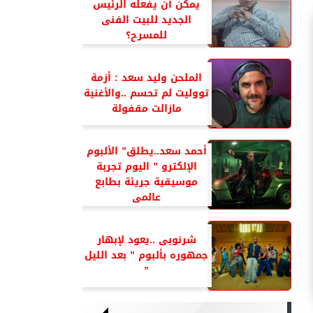
يمكن أن يفعله الرئيس
الجديد للبيت الفنى
للمسرح؟
الملحن وليد سعد : أزمة
تووليت لم تحسم ..والأغنية
مازالت مقفولة
أحمد سعد..يطلق” الألبوم
الإلكترو ” اليوم تجربة
موسيقية جريئة بطابع
عالمى
شرنوبى ..يعود لإبهار
جمهوره بألبوم ” بعد الليل
”