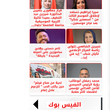
قرار جمهورى بتعيين
سيرا إبراهيم..تستعد
الدكتورة شيرين عبد
لإطلاق الموسم الثالث
اللطيف..عميدا لكلية
من ” اسمعنى شكرا”
التربية الموسيقية
بعد نجاح موسمين...
بجامعة العاصمة”حلوان...
شيرين الشافعي..تتولى
تامر حسنى..يهنئ
رئاسة المركز الإعلامي
ساموزين على أغنيته
لكيان شباب ” إيد في
الجديدة ” بايظة”
إيد...
محمد رمضان أبوطالب:
تحية من صناع فيلم”
رؤية الرئيس السيسي
حين يكتب الحب ” للزعيم
للأمن الغذائي تؤسس
عادل إمام
لاقتصاد أكثر صلابة
الفيس بوك