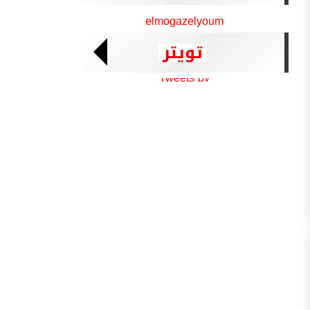
elmogazelyoum
تويتر
Tweets by