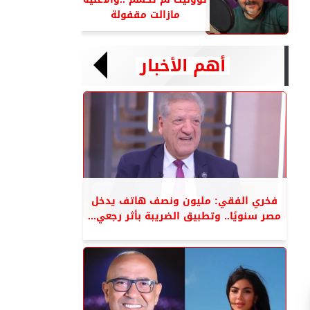
مازالت مقفولة
أهم الأخبار
فخري الفقي: مليون ونصف هاتف يدخل
مصر سنويًا.. وتطبيق الضريبة بأثر رجعي...