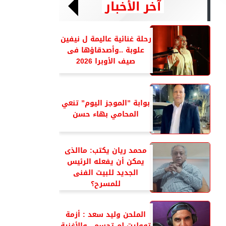
آخر الأخبار
رحلة غنائية عاليمة ل نيفين
علوبة ..وأصدقاؤها فى
صيف الأوبرا 2026
بوابة ”الموجز اليوم” تنعي
المحامي بهاء حسن
محمد ريان يكتب: ماالذى
يمكن أن يفعله الرئيس
الجديد للبيت الفنى
للمسرح؟
الملحن وليد سعد : أزمة
تووليت لم تحسم ..والأغنية