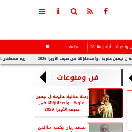
ن والحياة
أراء ومقالات
مجتمع

صدقاؤها فى صيف الأوبرا 2026
ريم مصطفى..تخطف الأنظار بجلسة 
فن ومنوعات
رحلة غنائية عاليمة ل نيفين
علوبة ..وأصدقاؤها فى
صيف الأوبرا 2026
محمد ريان يكتب: ماالذى