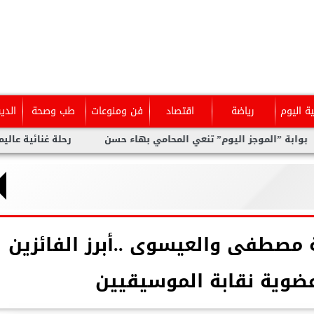
ية اليوم
رياضة
اقتصاد
فن ومنوعات
طب وصحة
الدي
وم” تنعي المحامي بهاء حسن
رحلة غنائية عاليمة ل نيفين علوبة ..وأ
 مصطفى والعيسوى ..أبرز الفائزين
عضوية نقابة الموسيقيين