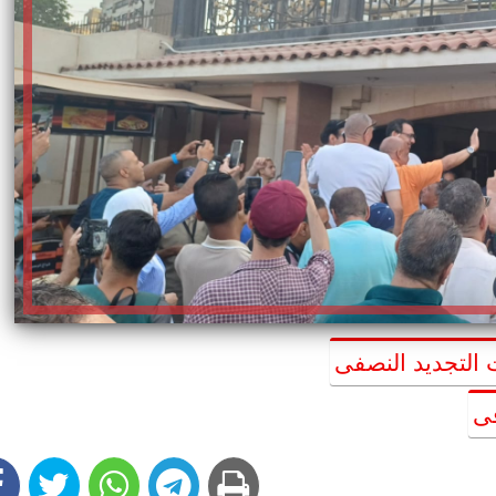
 التجديد النصفى
قى