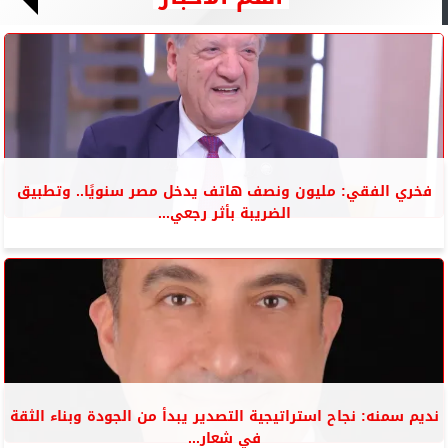
فخري الفقي: مليون ونصف هاتف يدخل مصر سنويًا.. وتطبيق
الضريبة بأثر رجعي...
نديم سمنه: نجاح استراتيجية التصدير يبدأ من الجودة وبناء الثقة
في شعار...