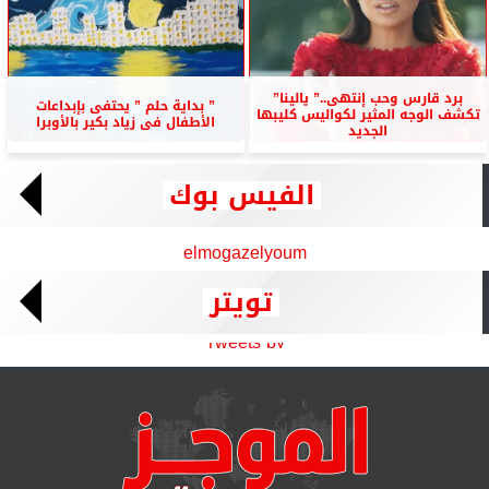
برد قارس وحب إنتهى..” يالينا”
” بداية حلم ” يحتفى بإبداعات
تكشف الوجه المثير لكواليس كليبها
الأطفال فى زياد بكير بالأوبرا
الجديد
الفيس بوك
elmogazelyoum
تويتر
Tweets by