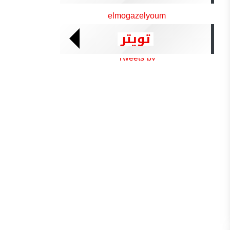
elmogazelyoum
تويتر
Tweets by