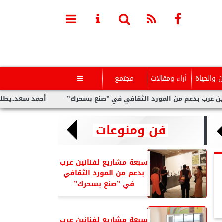
ن والحياة
أراء ومقالات
مجتمع

رد الثقافي في ”صنع بسحرك”
أحمد سعد..يطلق” الألبوم الإلكترو ”
فن ومنوعات
سبعة مشاريع لفنانين عرب
بدعم من المورد الثقافي
في ”صنع بسحرك”
سبعة مشاريع لفنانين عرب