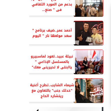
بدعم من المورد الثقافي
فى ” صنع...
أحمد عمر..ضيف برنامج ”
سعد مولعها نار ” اليوم
نبيلة عبيد..تعود لماسبيرو
بالمسلسل الإذاعي ”
ياابنتى لا تحيرينى معك”
شيماء الشايب..تطرح أغنية
”خدلك جنب” بالتعاون مع
ريتشارد الحاج