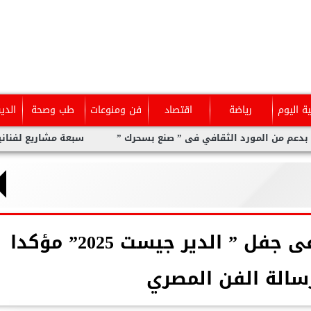
ية اليوم
رياضة
اقتصاد
فن ومنوعات
طب وصحة
الدي
قافي فى ” صنع بسحرك ”
سبعة مشاريع لفنانين عرب بدعم من المو
د. أحمد هاشم يشارك فى جفل ” الدير جيست 2025” مؤكدا
سالة الفن المصري