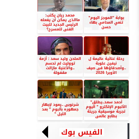
محمد ريان يكتب:
بوابة ”الموجز اليوم”
ماالذى يمكن أن يفعله
تنعي المحامي بهاء
الرئيس الجديد للبيت
حسن
الفنى للمسرح؟
رحلة غنائية عاليمة ل
الملحن وليد سعد : أزمة
نيفين علوبة
تووليت لم تحسم
..وأصدقاؤها فى صيف
..والأغنية مازالت
الأوبرا 2026
مقفولة
أحمد سعد..يطلق”
شرنوبى ..يعود لإبهار
الألبوم الإلكترو ” اليوم
جمهوره بألبوم ” بعد
تجربة موسيقية جريئة
الليل ”
بطابع عالمى
الفيس بوك