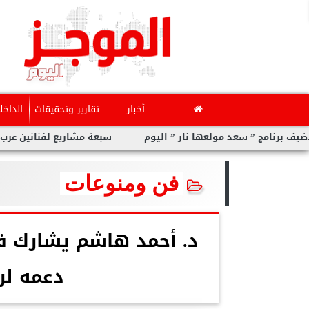
أخبار
تقارير وتحقيقات
الداخل
لعها نار ” اليوم
سبعة مشاريع لفنانين عرب بدعم من المورد الث
فن ومنوعات
دعمه لر