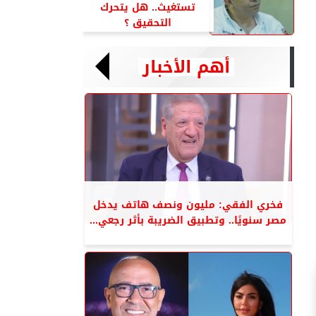
تستغيث.. هل يتحرك
التحقيق ؟
أهم الأخبار
فخري الفقي: مليون ونصف هاتف يدخل
مصر سنويًا.. وتطبيق الضريبة بأثر رجعي...