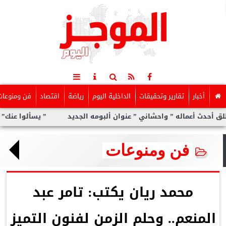
أخبار
تقارير وتحقيقات
الداخلية اليوم
رياضة
اقتصاد
فن ومنوعات
ماله ” واحشاني ” عنوان ألبومه الجديد
” يسألوا عنك” أولى مفاجآت
فن ومنوعات
محمد ريان يكتب: تامر عبد
المنعم.. وحلم الزمن لفنون التميز