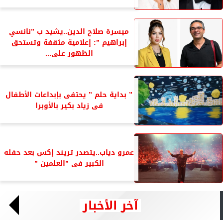
ميسرة صلاح الدين..يشيد ب ”نانسي
إبراهيم ”: إعلامية مثقفة وتستحق
الظهور على...
” بداية حلم ” يحتفى بإبداعات الأطفال
فى زياد بكير بالأوبرا
عمرو دياب..يتصدر تريند إكس بعد حفله
الكبير فى ”العلمين ”
آخر الأخبار