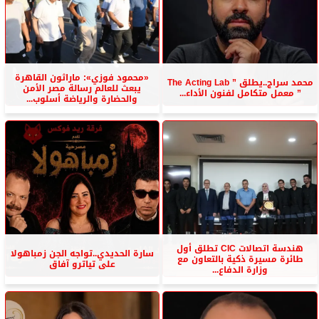
«محمود فوزي»: ماراثون القاهرة
محمد سراج..يطلق ” The Acting Lab
يبعث للعالم رسالة مصر الأمن
” معمل متكامل لفنون الأداء...
والحضارة والرياضة أسلوب...
هندسة اتصالات CIC تطلق أول
سارة الحديدي..تواجه الجن زمباهولا
طائرة مسيرة ذكية بالتعاون مع
على تياترو آفاق
وزارة الدفاع...