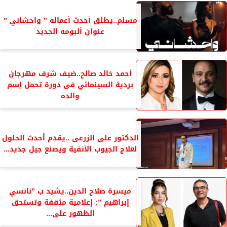
مسلم..يطلق أحدث أعماله ” واحشاني ”
عنوان ألبومه الجديد
أحمد خالد صالح..ضيف شرف مهرجان
بردية السينمائي فى دورة تحمل إسم
والده
الدكتور على الزرعى ..يقدم أحدث الحلول
لعلاج الجيوب الأنفية ويصنع جيل جديد...
ميسرة صلاح الدين..يشيد ب ”نانسي
إبراهيم ”: إعلامية مثقفة وتستحق
الظهور على...