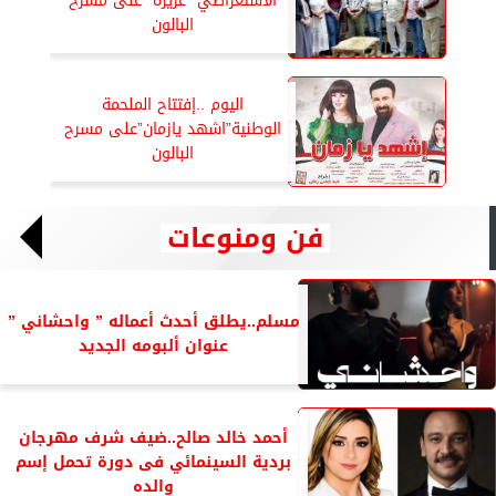
الاستعراضي ”عزيزة” على مسرح
البالون
اليوم ..إفتتاح الملحمة
الوطنية”اشهد يازمان”على مسرح
البالون
فن ومنوعات
مسلم..يطلق أحدث أعماله ” واحشاني ”
عنوان ألبومه الجديد
أحمد خالد صالح..ضيف شرف مهرجان
بردية السينمائي فى دورة تحمل إسم
والده