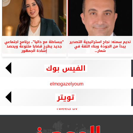
نديم سمنه: نجاح استراتيجية التصدير
”ببساطة مع داليا”.. برنامج اجتماعي
يبدأ من الجودة وبناء الثقة في
جديد يطرح قضايا متنوعة ويحصد
شعار...
إشادة الجمهور
الفيس بوك
elmogazelyoum
تويتر
Tweets by