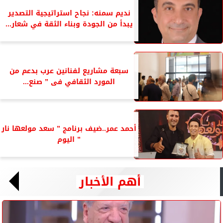
نديم سمنه: نجاح استراتيجية التصدير
يبدأ من الجودة وبناء الثقة في شعار...
سبعة مشاريع لفنانين عرب بدعم من
المورد الثقافي فى ” صنع...
أحمد عمر..ضيف برنامج ” سعد مولعها نار
” اليوم
أهم الأخبار