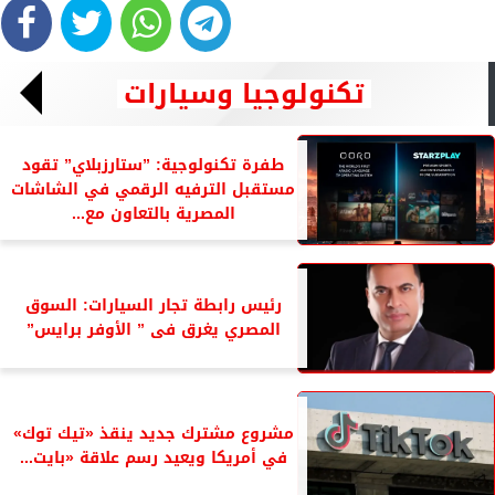
تكنولوجيا وسيارات
طفرة تكنولوجية: ”ستارزبلاي” تقود
مستقبل الترفيه الرقمي في الشاشات
المصرية بالتعاون مع...
رئيس رابطة تجار السيارات: السوق
المصري يغرق فى ” الأوفر برايس”
مشروع مشترك جديد ينقذ «تيك توك»
في أمريكا ويعيد رسم علاقة «بايت...