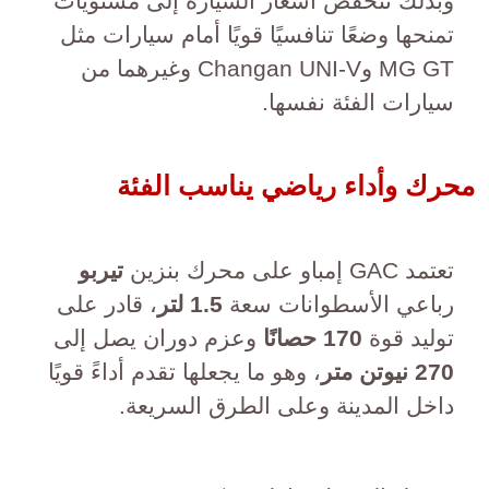
وبذلك تنخفض أسعار السيارة إلى مستويات
تمنحها وضعًا تنافسيًا قويًا أمام سيارات مثل
MG GT وChangan UNI-V وغيرهما من
سيارات الفئة نفسها.
محرك وأداء رياضي يناسب الفئة
تعتمد GAC إمباو على محرك بنزين
تيربو
رباعي الأسطوانات سعة
1.5 لتر
، قادر على
توليد قوة
170 حصانًا
وعزم دوران يصل إلى
270 نيوتن متر
، وهو ما يجعلها تقدم أداءً قويًا
داخل المدينة وعلى الطرق السريعة.