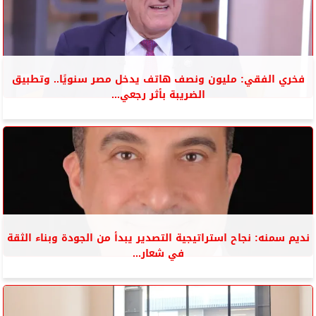
فخري الفقي: مليون ونصف هاتف يدخل مصر سنويًا.. وتطبيق
الضريبة بأثر رجعي...
نديم سمنه: نجاح استراتيجية التصدير يبدأ من الجودة وبناء الثقة
في شعار...