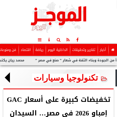
أخبار
تقارير وتحقيقات
الداخلية اليوم
رياضة
اقتصاد
فن ومنوعات
ة وبناء الثقة في شعار ” صنع في مصر ”
محمد ريان يكتب: ماالذى يم
تكنولوجيا وسيارات
تخفيضات كبيرة على أسعار GAC
إمباو 2026 في مصر… السيدان