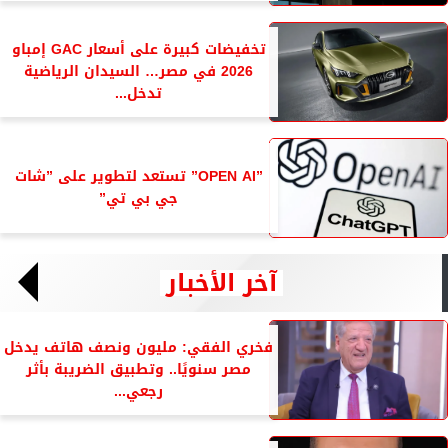
تخفيضات كبيرة على أسعار GAC إمباو
2026 في مصر… السيدان الرياضية
تدخل...
”OPEN AI” تستعد لتطوير على ”شات
جي بي تي”
آخر الأخبار
فخري الفقي: مليون ونصف هاتف يدخل
مصر سنويًا.. وتطبيق الضريبة بأثر
رجعي...