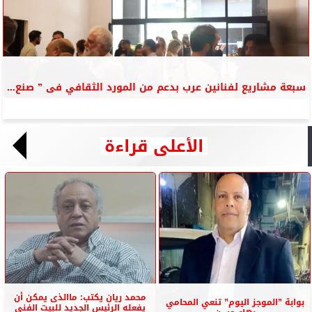
سبعة مشاريع لفنانين عرب بدعم من المورد الثقافي فى ” صنع...
الأعلى قراءة
محمد ريان يكتب: ماالذى يمكن أن
بوابة ”الموجز اليوم” تنعي المحامي
يفعله الرئيس الجديد للبيت الفنى