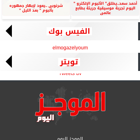
أحمد سعد..يطلق” الألبوم الإلكترو ”
شرنوبى ..يعود لإبهار جمهوره
اليوم تجربة موسيقية جريئة بطابع
بألبوم ” بعد الليل ”
عالمى
الفيس بوك
elmogazelyoum
تويتر
Tweets by
الموجز اليوم