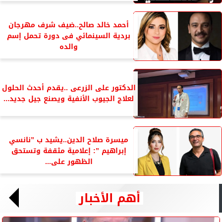
أحمد خالد صالح..ضيف شرف مهرجان
بردية السينمائي فى دورة تحمل إسم
والده
الدكتور على الزرعى ..يقدم أحدث الحلول
لعلاج الجيوب الأنفية ويصنع جيل جديد...
ميسرة صلاح الدين..يشيد ب ”نانسي
إبراهيم ”: إعلامية مثقفة وتستحق
الظهور على...
أهم الأخبار