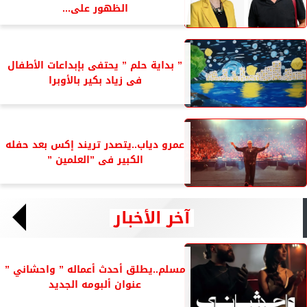
الظهور على...
” بداية حلم ” يحتفى بإبداعات الأطفال
فى زياد بكير بالأوبرا
عمرو دياب..يتصدر تريند إكس بعد حفله
الكبير فى ”العلمين ”
آخر الأخبار
مسلم..يطلق أحدث أعماله ” واحشاني ”
عنوان ألبومه الجديد