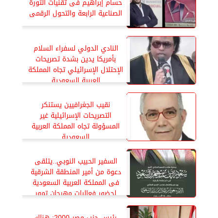
حسام إبراهيم فى تقنيات الثورة
الصناعية الرابعة والتحول الرقمى
النادي الدولي لسفراء السلام
بأمريكا يدين بشدة تصريحات
الإحتلال الإسرائيلي تجاه المملكة
العربية السعودية
نقيب الجغرافيين يستنكر
التصريحات الإسرائيلية غير
المسؤولة تجاه المملكة العربية
السعودية
السفير الحبيب النوبي..يتلقى
دعوة من أمير المنطقة الشرقية
فى المملكة العربية السعودية
لحضور فعاليات مهرجان تمور
الإحساء المصنعة 2025
رئيس حزب مصر 2000: هناك