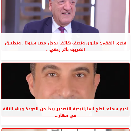
فخري الفقي: مليون ونصف هاتف يدخل مصر سنويًا.. وتطبيق
الضريبة بأثر رجعي...
نديم سمنه: نجاح استراتيجية التصدير يبدأ من الجودة وبناء الثقة
في شعار...