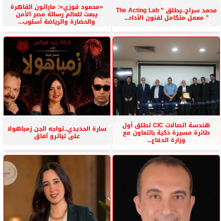
«محمود فوزي»: ماراثون القاهرة
محمد سراج..يطلق ” The Acting Lab
يبعث للعالم رسالة مصر الأمن
” معمل متكامل لفنون الأداء...
والحضارة والرياضة أسلوب...
هندسة اتصالات CIC تطلق أول
سارة الحديدي..تواجه الجن زمباهولا
طائرة مسيرة ذكية بالتعاون مع
على تياترو آفاق
وزارة الدفاع...