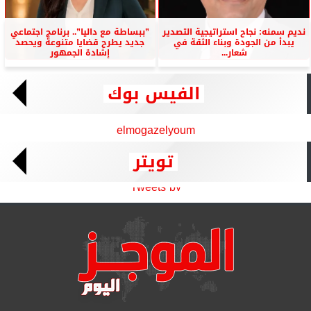
نديم سمنه: نجاح استراتيجية التصدير
”ببساطة مع داليا”.. برنامج اجتماعي
يبدأ من الجودة وبناء الثقة في
جديد يطرح قضايا متنوعة ويحصد
شعار...
إشادة الجمهور
الفيس بوك
elmogazelyoum
تويتر
Tweets by