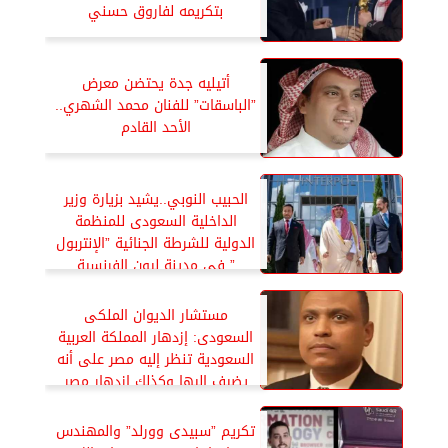
بتكريمه لفاروق حسني
أتيليه جدة يحتضن معرض
”الباسقات” للفنان محمد الشهري..
الأحد القادم
الحبيب النوبي..يشيد بزيارة وزير
الداخلية السعودى للمنظمة
الدولية للشرطة الجنائية ”الإنتربول
” فى مدينة ليون الفرنسية
مستشار الديوان الملكى
السعودى: إزدهار المملكة العربية
السعودية تنظر إليه مصر على أنه
يضيف إليها وكذلك إزدهار مصر
وقوتها إضافة إلى المملكة
تكريم ”سبيدى وورلد” والمهندس