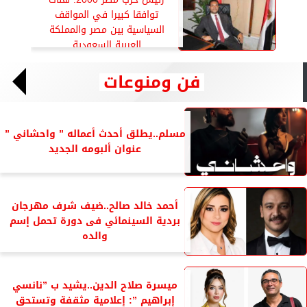
توافقا كبيرا في المواقف
السياسية بين مصر والمملكة
العربية السعودية
فن ومنوعات
مسلم..يطلق أحدث أعماله ” واحشاني ”
عنوان ألبومه الجديد
أحمد خالد صالح..ضيف شرف مهرجان
بردية السينمائي فى دورة تحمل إسم
والده
ميسرة صلاح الدين..يشيد ب ”نانسي
إبراهيم ”: إعلامية مثقفة وتستحق