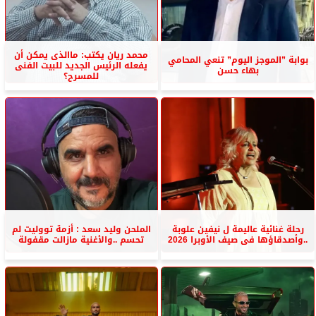
محمد ريان يكتب: ماالذى يمكن أن
بوابة ”الموجز اليوم” تنعي المحامي
يفعله الرئيس الجديد للبيت الفنى
بهاء حسن
للمسرح؟
رحلة غنائية عاليمة ل نيفين علوبة
الملحن وليد سعد : أزمة تووليت لم
..وأصدقاؤها فى صيف الأوبرا 2026
تحسم ..والأغنية مازالت مقفولة