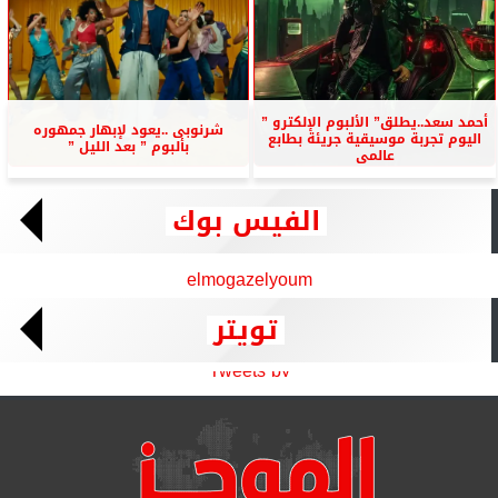
أحمد سعد..يطلق” الألبوم الإلكترو ”
شرنوبى ..يعود لإبهار جمهوره
اليوم تجربة موسيقية جريئة بطابع
بألبوم ” بعد الليل ”
عالمى
الفيس بوك
elmogazelyoum
تويتر
Tweets by