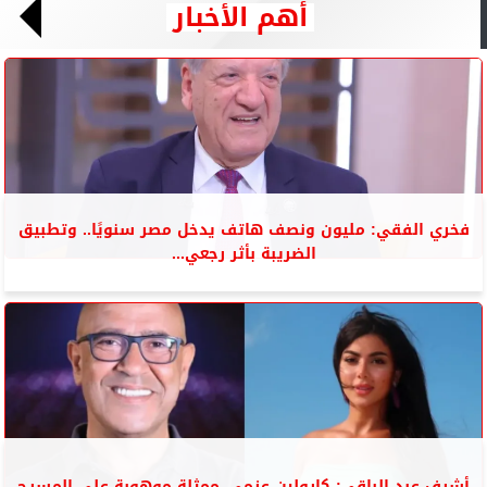
أهم الأخبار
فخري الفقي: مليون ونصف هاتف يدخل مصر سنويًا.. وتطبيق
الضريبة بأثر رجعي...
أشرف عبد الباقي: كارولين عزمى..ممثلة موهوبة على المسرح