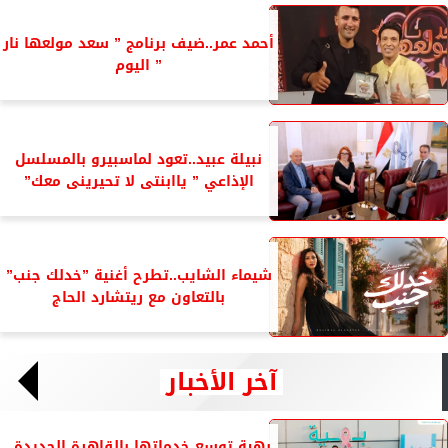
أحمد عمر..ضيف برنامج ” سعد مولعها نار
” اليوم
نبيلة عبيد..تعود لماسبيرو بالمسلسل
الإذاعي ” ياابنتى لا تحيرينى معك”
شيماء الشايب..تطرح أغنية ”خدلك جنب”
بالتعاون مع ريتشارد الحاج
آخر الأخبار
بهية توسع خدماتها بالقاهرة الجديدة..