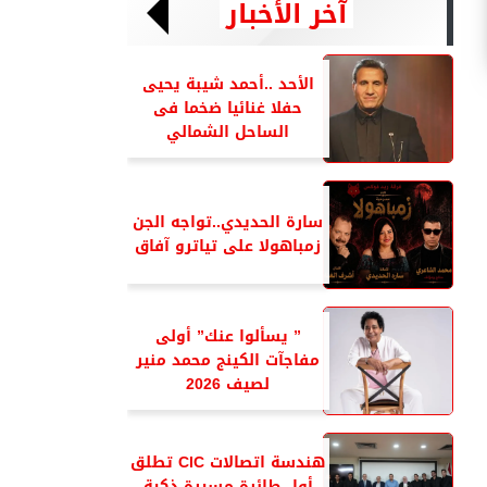
آخر الأخبار
الأحد ..أحمد شيبة يحيى
حفلا غنائيا ضخما فى
الساحل الشمالي
سارة الحديدي..تواجه الجن
زمباهولا على تياترو آفاق
” يسألوا عنك” أولى
مفاجآت الكينج محمد منير
لصيف 2026
هندسة اتصالات CIC تطلق
أول طائرة مسيرة ذكية