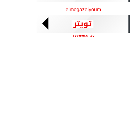
elmogazelyoum
تويتر
Tweets by