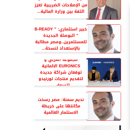
من الإصلاحات الضريبية تعزز
الثقة بين وزارة المالية...
خبير استثماري: ” B-READY
” البوصلة الجديدة
للمستثمرين..ومصر مطالبة
بالإستعداد لنسخة...
مجموعة العربي و
EURONICS الالمانية
توقعان شراكة جديدة
لتقديم منتجات تورنيدو
للسوق...
نديم سمنة: مصر رسخت
مكانتها على خريطة
الاستثمار العالمية