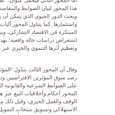
أما المحور الثاني فيحمل عنوان: "ت
هذا المحور لبيان الضوابط والمقاصد 
وبحث الدور الحيوي الذي يمكن أن يل
واستثمارها. كما يتناول المحور آليا
المبتكرة في الاقتصاد التشاركي، و
استعراض دراسات حالة واقعية؛ بهدف
وتعظيم أثرها التنموي والخيري عبر د
وقال أن المحور الثالث يتناول "المؤ
رصد سوق المؤثرين الافتراضيين وتح
على الضوابط الشرعية والقانونية ا
المحور أحكام وأخلاقيات البيع عبر 
الوقف والعمل الخيري، وقبل ذلك من
الاستهلاكي وتسويق منتجات التمويل ا