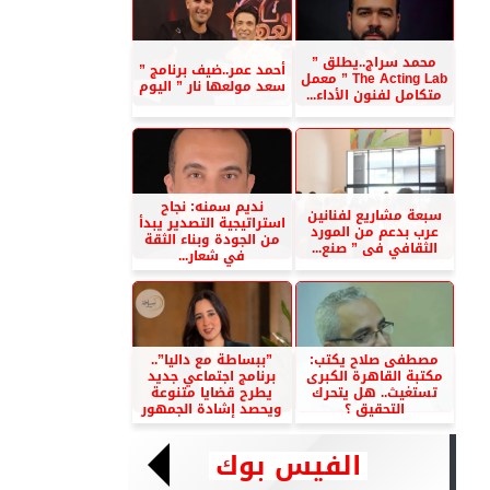
محمد سراج..يطلق ”
أحمد عمر..ضيف برنامج ”
The Acting Lab ” معمل
سعد مولعها نار ” اليوم
متكامل لفنون الأداء...
نديم سمنه: نجاح
سبعة مشاريع لفنانين
استراتيجية التصدير يبدأ
عرب بدعم من المورد
من الجودة وبناء الثقة
الثقافي فى ” صنع...
في شعار...
مصطفى صلاح يكتب:
”ببساطة مع داليا”..
مكتبة القاهرة الكبرى
برنامج اجتماعي جديد
تستغيث.. هل يتحرك
يطرح قضايا متنوعة
التحقيق ؟
ويحصد إشادة الجمهور
الفيس بوك