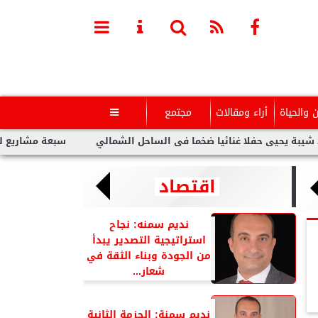
ن والحياة
أراء ومقالات
مجتمع

فلا غنائيا ضخما فى الساحل الشمالي
سبعة مشاريع لفنانين عرب بد
اقتصاد
نديم سمنه: نجاح
استراتيجية التصدير يبدأ
من الجودة وبناء الثقة في
شعار...
نديم سمنة: الحزمة الثانية