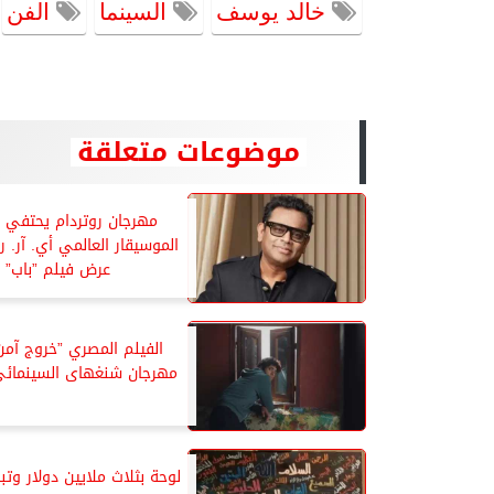
خالد يوسف
السينما
الفن
موضوعات متعلقة
مهرجان روتردام يحتفي 
الموسيقار العالمي أي. آر. 
عرض فيلم ”باب”
الفيلم المصري ”خروج آم
مهرجان شنغهاى السينمائي
لوحة بثلاث ملايين دولار وتب