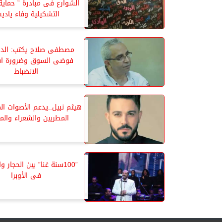
الشوارع فى مبادرة ” حماية
التشكيلية وفاء ياد
مصطفى صلاح يكتب: الدرا
فوضى السوق وضرورة اس
الانضباط
هيثم نبيل..يدعم الأصوات ال
المطربين والشعراء والم
”100سنة غنا” بين الحجار
فى الأوبرا