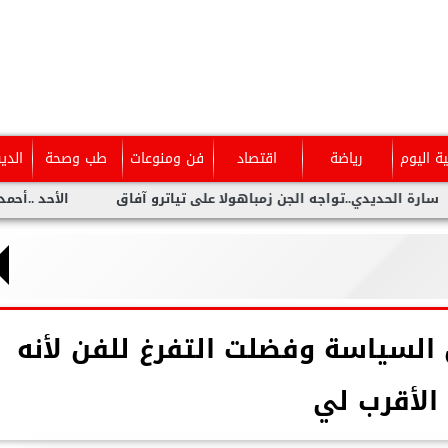
ية اليوم
رياضة
اقتصاد
فن ومنوعات
طب وصحة
الدي
دي..تواجه الجن زمباهولا على تياترو آفاق
الأحد ..أحمد شيبة يحي
السياسة وفضلت التفرغ للفن لأنه
الأقرب لي