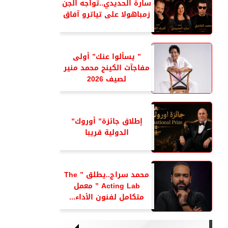
سارة الحديدي..تواجه الجن
زمباهولا على تياترو آفاق
” يسألوا عنك” أولى
مفاجآت الكينج محمد منير
لصيف 2026
إطلاق جائزة” أوروك”
الدولية قريبا
محمد سراج..يطلق ” The
Acting Lab ” معمل
متكامل لفنون الأداء...