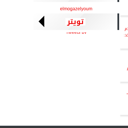
elmogazelyoum
تويتر
م
Tweets by
د: