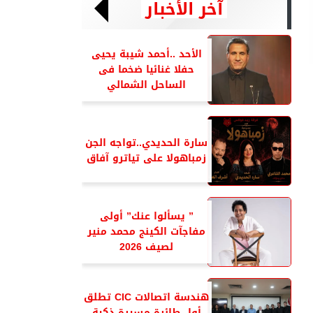
آخر الأخبار
الأحد ..أحمد شيبة يحيى
حفلا غنائيا ضخما فى
الساحل الشمالي
سارة الحديدي..تواجه الجن
زمباهولا على تياترو آفاق
” يسألوا عنك” أولى
مفاجآت الكينج محمد منير
لصيف 2026
هندسة اتصالات CIC تطلق
أول طائرة مسيرة ذكية