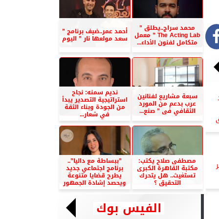
محمد سراج..يطلق ”
أحمد عمر..ضيف برنامج ”
The Acting Lab ” معمل
سعد مولعها نار ” اليوم
متكامل لفنون الأداء...
نديم سمنه: نجاح
سبعة مشاريع لفنانين
استراتيجية التصدير يبدأ
عرب بدعم من المورد
من الجودة وبناء الثقة
الثقافي فى ” صنع...
في شعار...
ق
مصطفى صلاح يكتب:
”ببساطة مع داليا”..
مكتبة القاهرة الكبرى
برنامج اجتماعي جديد
تستغيث.. هل يتحرك
يطرح قضايا متنوعة
التحقيق ؟
ويحصد إشادة الجمهور
الفيس بوك