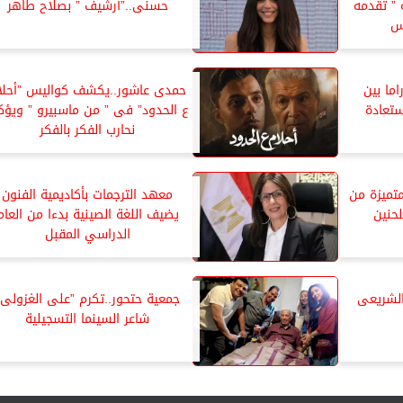
 ” تقدمه
حسنى..”أرشيف ” بصلاح طاهر
يس
ما بين
حمدى عاشور..يكشف كواليس ”أحلا
تعادة
ع الحدود” فى ” من ماسبيرو ” ويؤك
نحارب الفكر بالفكر
متميزة من
معهد الترجمات بأكاديمية الفنون
لحنين
يضيف اللغة الصينية بدءا من العام
الدراسي المقبل
 والشريعى
جمعية حتحور..تكرم ”على الغزولى”
شاعر السينما التسجيلية