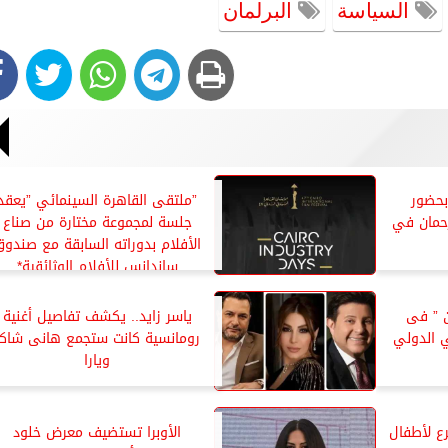
السياسة
البرلمان
بحضور
”ملتقى القاهرة السينمائي ”يعقد
رحمان في
جلسة لمجموعة مختارة من صناع
الأفلام بدوراته السابقة مع صندو
ساندانس للأفلام الوثائقية*
ن ” فى
ياسر زايد.. يكشف تفاصيل أغنية
 الدولي
رومانسية كانت ستجمع هانى شاكر
ويارا
رع لأطفال
الأوبرا تستضيف معرض خلود