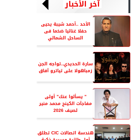
آخر الأخبار
الأحد ..أحمد شيبة يحيى
حفلا غنائيا ضخما فى
الساحل الشمالي
سارة الحديدي..تواجه الجن
زمباهولا على تياترو آفاق
” يسألوا عنك” أولى
مفاجآت الكينج محمد منير
لصيف 2026
هندسة اتصالات CIC تطلق
أول طائرة مسيرة ذكية