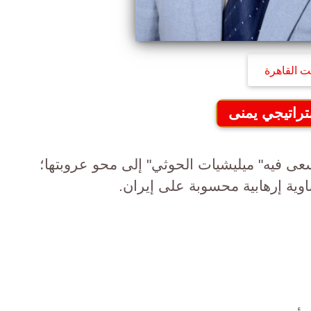
ت القاهرة
تراتيجي يمنى
سعى فيه" ميليشيات الحوثي" إلى محو عروبتها؛
اوية إرهابية محسوبة على إيران.