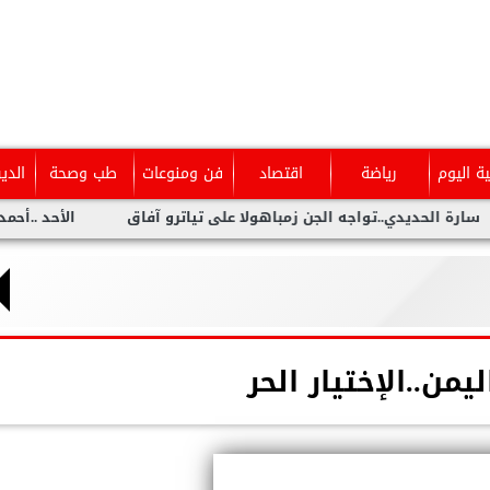
ية اليوم
رياضة
اقتصاد
فن ومنوعات
طب وصحة
الدي
حديدي..تواجه الجن زمباهولا على تياترو آفاق
الأحد ..أحمد شيبة ي
يمن..الإختيار الحر