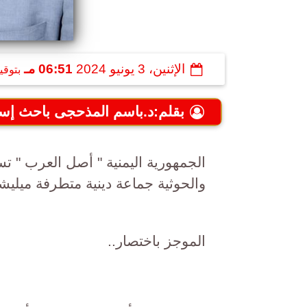
الإثنين، 3 يونيو 2024
06:51 مـ
بتوقي
بقلم:د.باسم المذحجى باحث إس
الجمهورية اليمنية " أصل العرب " ت
والحوثية جماعة دينية متطرفة ميليش
الموجز باختصار..