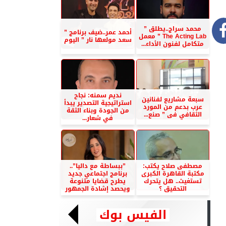
محمد سراج..يطلق ”
أحمد عمر..ضيف برنامج ”
The Acting Lab ” معمل
سعد مولعها نار ” اليوم
متكامل لفنون الأداء...
نديم سمنه: نجاح
سبعة مشاريع لفنانين
استراتيجية التصدير يبدأ
عرب بدعم من المورد
من الجودة وبناء الثقة
الثقافي فى ” صنع...
في شعار...
مصطفى صلاح يكتب:
”ببساطة مع داليا”..
مكتبة القاهرة الكبرى
برنامج اجتماعي جديد
تستغيث.. هل يتحرك
يطرح قضايا متنوعة
التحقيق ؟
ويحصد إشادة الجمهور
الفيس بوك