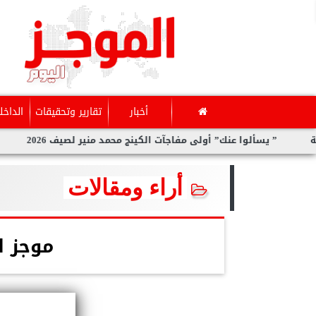
أخبار
تقارير وتحقيقات
الداخل
” يسألوا عنك” أولى مفاجآت الكينج محمد منير لصيف 2026
سارة ال
أراء ومقالات
موجز ال