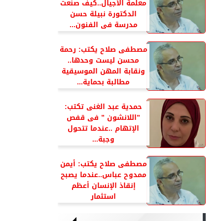
معلمة الأجيال..كيف صنعت
الدكتورة نبيلة حسن
مدرسة فى الفنون...
مصطفى صلاح يكتب: رحمة
محسن ليست وحدها..
ونقابة المهن الموسيقية
مطالبة بحماية...
حمدية عبد الغنى تكتب:
”اللانشون ” فى قفص
الإتهام ..عندما تتحول
وجبة...
مصطفى صلاح يكتب: أيمن
ممدوح عباس..عندما يصبح
إنقاذ الإنسان أعظم
استثمار