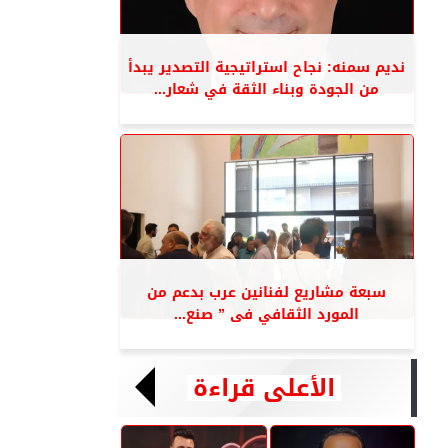
نديم سمنه: نجاح استراتيجية التصدير يبدأ
من الجودة وبناء الثقة في شعار...
سبعة مشاريع لفنانين عرب بدعم من
المورد الثقافي فى ” صنع...
الأعلى قراءة