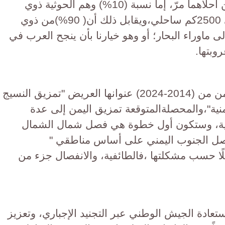
يمكن القول أننا في اليمن بين أمرين أحلاهما مرّ، إما نسبة (10%) وهم الحوثية ذوي
الجينات الفارسية تحكم قبضتها على 2500كم ساحلي،ويقابل ذلك أن( 90%)من ذوي
ى ماوراء البحار؛ أو وهو خيارنا بأن ينجح العرب في
وبتها.
الحوثية دشنت حرب تدمير ذاتي لليمن من (2014-2024) عنوانها العريض "تمزيق النسيج
منية"،والمحصلةالمتوقعة تمزيق اليمن إلى عدة
ية، وستكون أول خطوة هي فصل شمال الشمال
صل الجنوب اليمني على أساس مناطقي "
لًا حسب مشكلتها ،فالطائفية، والانفصال جزء من
عادة الجيش الوطني عبر التجنيد الإجباري، وتعزيز