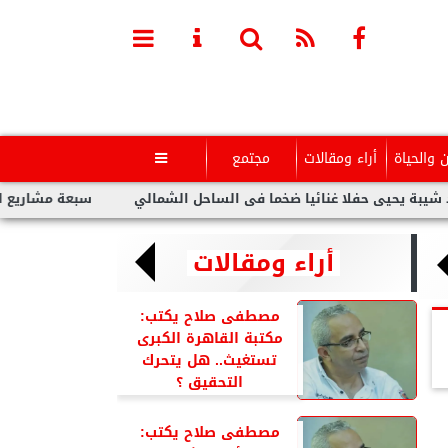
ن والحياة
أراء ومقالات
مجتمع

حيى حفلا غنائيا ضخما فى الساحل الشمالي
سبعة مشاريع لفنانين ع
أراء ومقالات
مصطفى صلاح يكتب:
مكتبة القاهرة الكبرى
تستغيث.. هل يتحرك
التحقيق ؟
مصطفى صلاح يكتب: