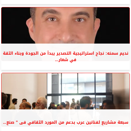
نديم سمنه: نجاح استراتيجية التصدير يبدأ من الجودة وبناء الثقة
في شعار...
سبعة مشاريع لفنانين عرب بدعم من المورد الثقافي فى ” صنع...