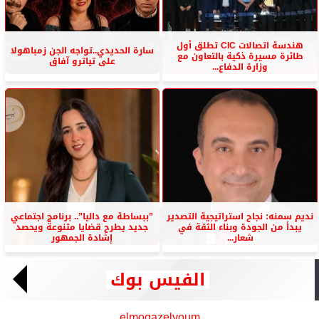
هندسة اتصالات CIC تطلق أول
سارة الحديدي..تواجه الجن زمباهولا
طائرة مسيرة ذكية بالتعاون مع
على تياترو آفاق
وزارة الدفاع...
نديم سمنه: نجاح استراتيجية التصدير
”ببساطة مع داليا”.. برنامج اجتماعي
يبدأ من الجودة وبناء الثقة في
جديد يطرح قضايا متنوعة ويحصد
شعار...
إشادة الجمهور
الفيس بوك
elmogazelyoum