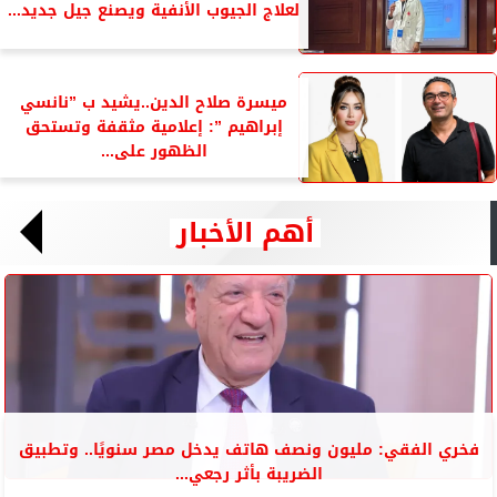
لعلاج الجيوب الأنفية ويصنع جيل جديد...
ميسرة صلاح الدين..يشيد ب ”نانسي
إبراهيم ”: إعلامية مثقفة وتستحق
الظهور على...
أهم الأخبار
فخري الفقي: مليون ونصف هاتف يدخل مصر سنويًا.. وتطبيق
الضريبة بأثر رجعي...