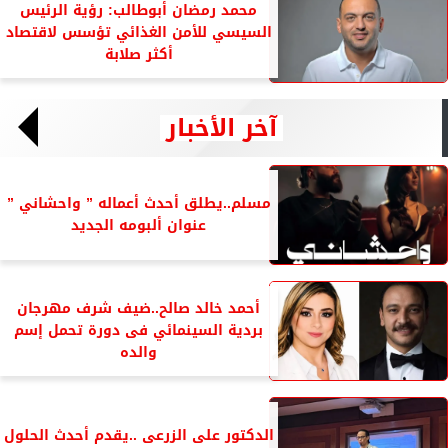
محمد رمضان أبوطالب: رؤية الرئيس
السيسي للأمن الغذائي تؤسس لاقتصاد
أكثر صلابة
آخر الأخبار
مسلم..يطلق أحدث أعماله ” واحشاني ”
عنوان ألبومه الجديد
أحمد خالد صالح..ضيف شرف مهرجان
بردية السينمائي فى دورة تحمل إسم
والده
الدكتور على الزرعى ..يقدم أحدث الحلول