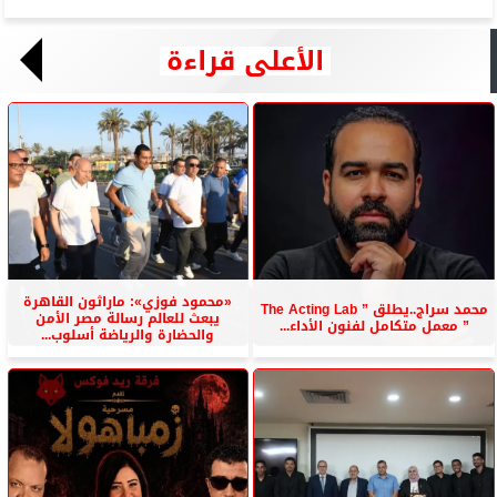
الأعلى قراءة
«محمود فوزي»: ماراثون القاهرة
محمد سراج..يطلق ” The Acting Lab
يبعث للعالم رسالة مصر الأمن
” معمل متكامل لفنون الأداء...
والحضارة والرياضة أسلوب...