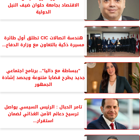
الاقتصاد بجامعة حلوان ضيف النيل
الدولية
هندسة اتصالات CIC تطلق أول طائرة
مسيرة ذكية بالتعاون مع وزارة الدفاع...
”ببساطة مع داليا”.. برنامج اجتماعي
جديد يطرح قضايا متنوعة ويحصد إشادة
الجمهور
تامر الحبال : الرئيس السيسي يواصل
ترسيخ دعائم الأمن الغذائي لضمان
استقرار...