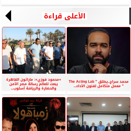
الأعلى قراءة
«محمود فوزي»: ماراثون القاهرة
محمد سراج..يطلق ” The Acting Lab
يبعث للعالم رسالة مصر الأمن
” معمل متكامل لفنون الأداء...
والحضارة والرياضة أسلوب...