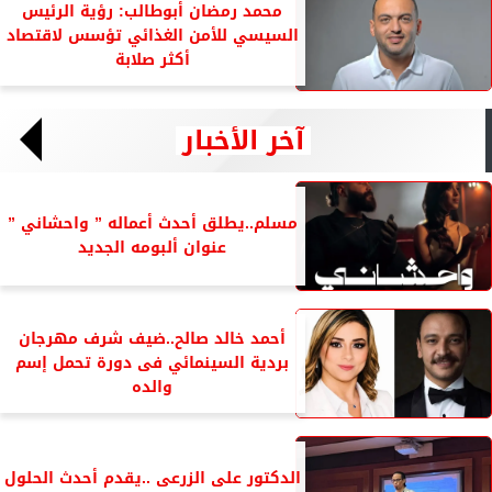
محمد رمضان أبوطالب: رؤية الرئيس
السيسي للأمن الغذائي تؤسس لاقتصاد
أكثر صلابة
آخر الأخبار
مسلم..يطلق أحدث أعماله ” واحشاني ”
عنوان ألبومه الجديد
أحمد خالد صالح..ضيف شرف مهرجان
بردية السينمائي فى دورة تحمل إسم
والده
الدكتور على الزرعى ..يقدم أحدث الحلول