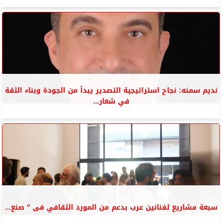
نديم سمنه: نجاح استراتيجية التصدير يبدأ من الجودة وبناء الثقة
في شعار...
سبعة مشاريع لفنانين عرب بدعم من المورد الثقافي فى ” صنع...