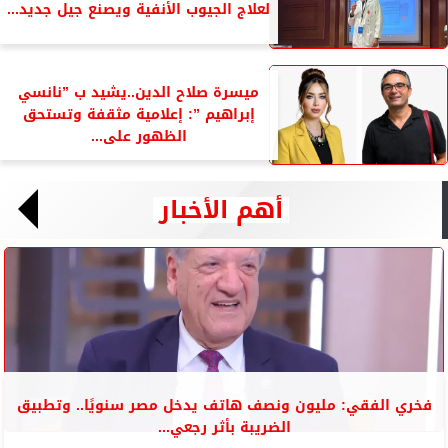
لعلاج الجيوب الأنفية ويصنع جيل جديد...
ميسرة صلاح الدين..يشيد ب ”نانسي
إبراهيم ”: إعلامية مثقفة وتستحق
الظهور على...
أهم الأخبار
فخري الفقي: مليون ونصف هاتف يدخل مصر سنويًا.. وتطبيق
الضريبة بأثر رجعي...