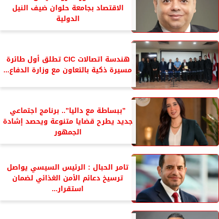
الاقتصاد بجامعة حلوان ضيف النيل
الدولية
هندسة اتصالات CIC تطلق أول طائرة
مسيرة ذكية بالتعاون مع وزارة الدفاع...
”ببساطة مع داليا”.. برنامج اجتماعي
جديد يطرح قضايا متنوعة ويحصد إشادة
الجمهور
تامر الحبال : الرئيس السيسي يواصل
ترسيخ دعائم الأمن الغذائي لضمان
استقرار...