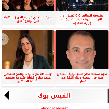
هندسة اتصالات CIC تطلق أول
سارة الحديدي..تواجه الجن زمباهولا
طائرة مسيرة ذكية بالتعاون مع
على تياترو آفاق
وزارة الدفاع...
نديم سمنه: نجاح استراتيجية التصدير
”ببساطة مع داليا”.. برنامج اجتماعي
يبدأ من الجودة وبناء الثقة في
جديد يطرح قضايا متنوعة ويحصد
شعار...
إشادة الجمهور
الفيس بوك
elmogazelyoum