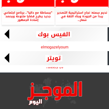
نديم سمنه: نجاح استراتيجية التصدير
”ببساطة مع داليا”.. برنامج اجتماعي
يبدأ من الجودة وبناء الثقة في
جديد يطرح قضايا متنوعة ويحصد
شعار...
إشادة الجمهور
الفيس بوك
elmogazelyoum
تويتر
Tweets by