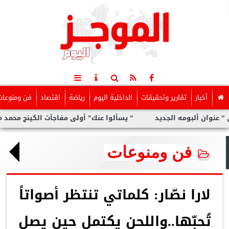
أخبار
تقارير وتحقيقات
الداخلية اليوم
رياضة
اقتصاد
فن ومنوعات
ن ألبومه الجديد
” يسألوا عنك” أولى مفاجآت الكينج محمد منير لصيف 
فن ومنوعات
لارا نصّار: كلماتي تنتظر أصواتاً
تُحبّها..واللحن يكتمل حين يصل