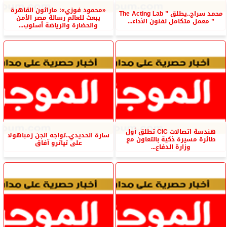
«محمود فوزي»: ماراثون القاهرة
محمد سراج..يطلق ” The Acting Lab
يبعث للعالم رسالة مصر الأمن
” معمل متكامل لفنون الأداء...
والحضارة والرياضة أسلوب...
هندسة اتصالات CIC تطلق أول
سارة الحديدي..تواجه الجن زمباهولا
طائرة مسيرة ذكية بالتعاون مع
على تياترو آفاق
وزارة الدفاع...