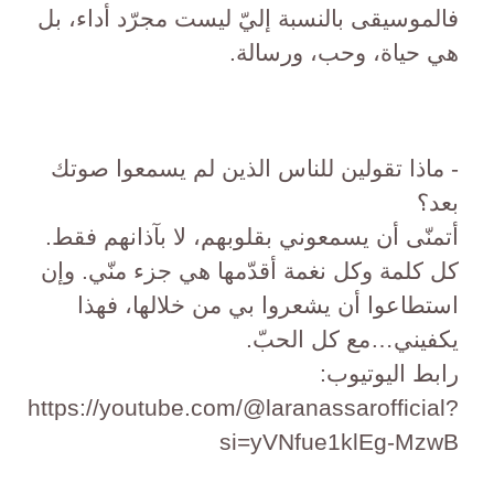
فالموسيقى بالنسبة إليّ ليست مجرّد أداء، بل
هي حياة، وحب، ورسالة.
- ماذا تقولين للناس الذين لم يسمعوا صوتك
بعد؟
أتمنّى أن يسمعوني بقلوبهم، لا بآذانهم فقط.
كل كلمة وكل نغمة أقدّمها هي جزء منّي. وإن
استطاعوا أن يشعروا بي من خلالها، فهذا
يكفيني…مع كل الحبّ.
رابط اليوتيوب:
https://youtube.com/@laranassarofficial?
si=yVNfue1klEg-MzwB