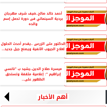
أحمد خالد صالح..ضيف شرف مهرجان
بردية السينمائي فى دورة تحمل إسم
والده
الدكتور على الزرعى ..يقدم أحدث الحلول
لعلاج الجيوب الأنفية ويصنع جيل جديد...
ميسرة صلاح الدين..يشيد ب ”نانسي
إبراهيم ”: إعلامية مثقفة وتستحق
الظهور على...
أهم الأخبار