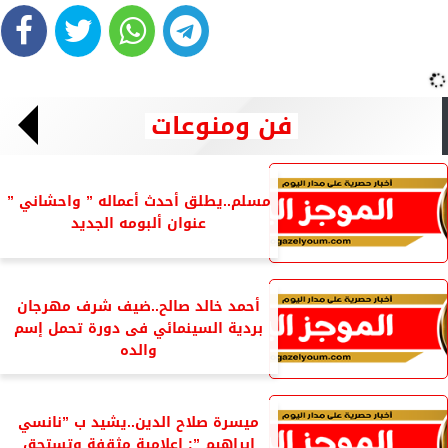
فن ومنوعات
مسلم..يطلق أحدث أعماله ” واحشاني ”
عنوان ألبومه الجديد
أحمد خالد صالح..ضيف شرف مهرجان
بردية السينمائي فى دورة تحمل إسم
والده
ميسرة صلاح الدين..يشيد ب ”نانسي
إبراهيم ”: إعلامية مثقفة وتستحق