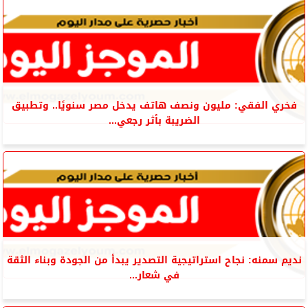
فخري الفقي: مليون ونصف هاتف يدخل مصر سنويًا.. وتطبيق
الضريبة بأثر رجعي...
نديم سمنه: نجاح استراتيجية التصدير يبدأ من الجودة وبناء الثقة
في شعار...