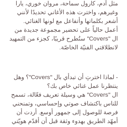
مثل آدم، كارول سماحة، مروان خوري، يارا
وغيرهم، واخترت هذه الأغاني تحديدًا لأنني
أشعر بكلماتها وأتفاعل مع لونها الغنائي.
أعمل حالياً على تحضير مجموعة جديدة من
ال "Covers" ستُطرح قريبًا، كجزء من التمهيد
لانطلاقتي الفنيّة الخاصّة.
- لماذا اخترتِ أن تبدأي بال "Covers"؟ وهل
ينتظرنا عمل غنائي خاص بك؟
ال "Covers" هي وسيلة تعريف فعّالة، تسمح
للناس باكتشاف صوتي وإحساسي، وتمنحني
فرصة للوصول إلى جمهور أوسع. أردت أن
أمهّد الطريق بهدوء وثقة قبل أن أقدّم هويّتي