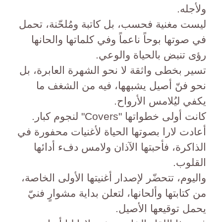
ولأجله.
ليست مغنية فحسب، بل كاتبة ومُلحّنة، تحمل
في صوتها بوحاً ناعماً وفي كلماتها والحانها
رؤى تنبض بالحياة والوعي.
تسير بخطى واثقة لا نحو الشهرة العابرة، بل
نحو فنّ أصيل يشبهها، فيه من الشغف ما
يكفي ليُلامس الأرواح.
كانت أولى خطواتها "Covers" لنجوم كبار.
أعادت لارا بصوتها الحياة لأغنيات محفورة في
الذاكرة، فأحبتها الآذان ولامس دفء أدائها
القلوب.
واليوم، تتحضّر لإصدار أغنيتها الأولى الخاصة،
من كتابتها وألحانها، لتعلن بداية مشوارٍ فنيّ
يحمل توقيعها الأصيل.