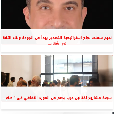
نديم سمنه: نجاح استراتيجية التصدير يبدأ من الجودة وبناء الثقة
في شعار...
سبعة مشاريع لفنانين عرب بدعم من المورد الثقافي فى ” صنع...