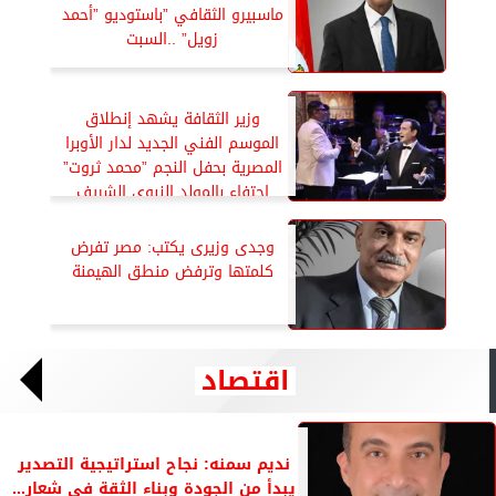
ماسبيرو الثقافي ”باستوديو ”أحمد
زويل” ..السبت
وزير الثقافة يشهد إنطلاق
الموسم الفني الجديد لدار الأوبرا
المصرية بحفل النجم ”محمد ثروت”
احتفاء بالمولد النبوي الشريف
وجدى وزيرى يكتب: مصر تفرض
كلمتها وترفض منطق الهيمنة
اقتصاد
نديم سمنه: نجاح استراتيجية التصدير
يبدأ من الجودة وبناء الثقة في شعار...