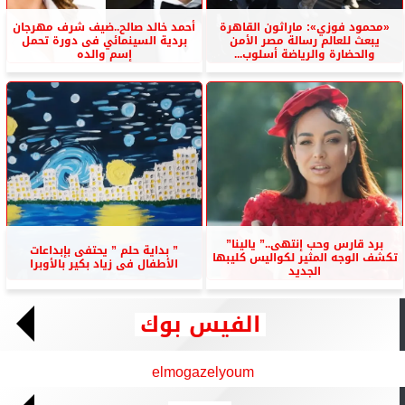
«محمود فوزي»: ماراثون القاهرة
أحمد خالد صالح..ضيف شرف مهرجان
يبعث للعالم رسالة مصر الأمن
بردية السينمائي فى دورة تحمل
والحضارة والرياضة أسلوب...
إسم والده
برد قارس وحب إنتهى..” يالينا”
” بداية حلم ” يحتفى بإبداعات
تكشف الوجه المثير لكواليس كليبها
الأطفال فى زياد بكير بالأوبرا
الجديد
الفيس بوك
elmogazelyoum