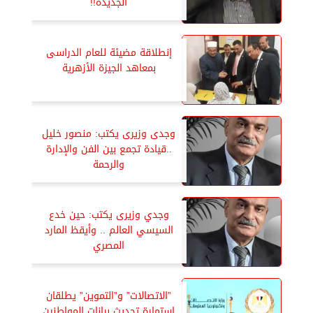
الجديدة!!
إنطلاقة مضيئة للعام الدراسى
بمعاهد الجيزة الأزهرية
وجدى وزيرى يكتب: منصور خليل
..قيادة تجمع بين الفن والإدارة
والرحمة
وجدي وزيرى يكتب: حين خدع
السيسي العالم .. وأيقظ المارد
المصري
”الاتصالات” و”التموين” يطلقان
استمارة تحديث بيانات المواطنين