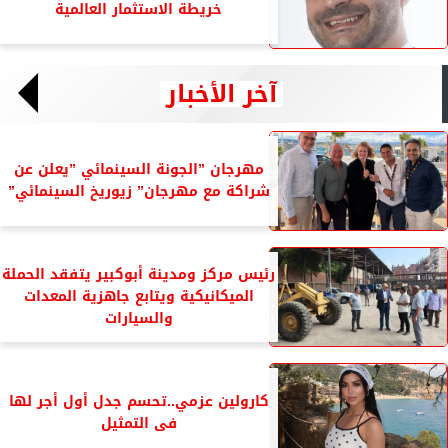
خريطة الاستثمار العالمية
آخر الأخبار
مهرجان ”الجونة السينمائي ”يعلن عن
شراكة مع مهرجان” زيوريخ السينمائي”
رئيس مركز ومدينة أبوكبير يتفقد الحملة
الميكانيكية ويتابع جاهزية المعدات
والسيارات
كارولين عزمي..تحسم جدل أول أجر لها
فى التمثيل