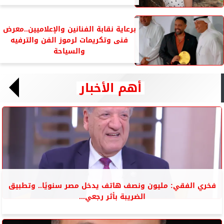
برعاية نقابة الفنانين والإعلاميين..معرض
فنى وتكريمات لرموز الفن والترفيه
والسياحة
أهم الأخبار
فخري الفقي: مليون ونصف هاتف يدخل مصر سنويًا.. وتطبيق
الضريبة بأثر رجعي...