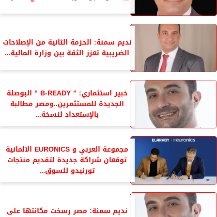
نديم سمنة: الحزمة الثانية من الإصلاحات
الضريبية تعزز الثقة بين وزارة المالية...
خبير استثماري: ” B-READY ” البوصلة
الجديدة للمستثمرين..ومصر مطالبة
بالإستعداد لنسخة...
مجموعة العربي و EURONICS الالمانية
توقعان شراكة جديدة لتقديم منتجات
تورنيدو للسوق...
نديم سمنة: مصر رسخت مكانتها على