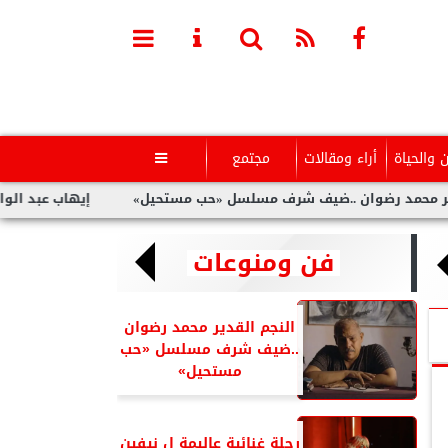
ن والحياة
أراء ومقالات
مجتمع

 رضوان ..ضيف شرف مسلسل «حب مستحيل»
إيهاب عبد الواحد ..يك
فن ومنوعات
النجم القدير محمد رضوان
..ضيف شرف مسلسل «حب
مستحيل»
رحلة غنائية عاليمة ل نيفين