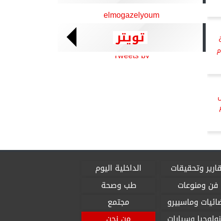
elmogazelyoum
تويتر
م
Tweets by
ل
ارير وتحقيقات
الداخلية اليوم
فن ومنوعات
طب وصحة
ائيات وماسبيرو
مجتمع
ولوجيا وسيارات
من نحن