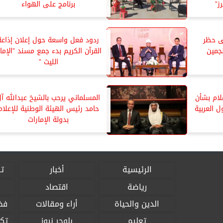
ز”
برنامج على الهواء
ى حظر
ردود فعل واسعة حول إعلان إذاعة
جمين
القرآن الكريم بدء جمع مسند ”الإما
الليث ”
لام بشأن
المسلماني يرحب بالشيخ عبدالله آ
ل العربية
حامد رئيس الهيئة الوطنية للإعلام
بدولة الإمارات
الرئيسية
أخبار
تق
رياضة
اقتصاد
الدين والحياة
أراء ومقالات
فض
تعليم
بلوجر نيوز
تكن