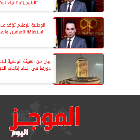
”البلوجرز”و”التيك توكر
الوطنية للإعلام تؤكد عل
استضافة العرافين والمن
بيان من الهيئة الوطنية للإع
دورها فى إتحاد إذاعات الدو