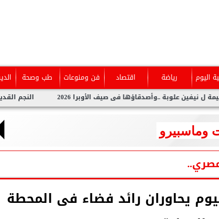
ية اليوم
رياضة
اقتصاد
فن ومنوعات
طب وصحة
الدي
ين علوبة ..وأصدقاؤها فى صيف الأوبرا 2026
النجم القدير محمد
 وماسبيرو
صري..
ليوم يحاوران رائد فضاء فى المحطة