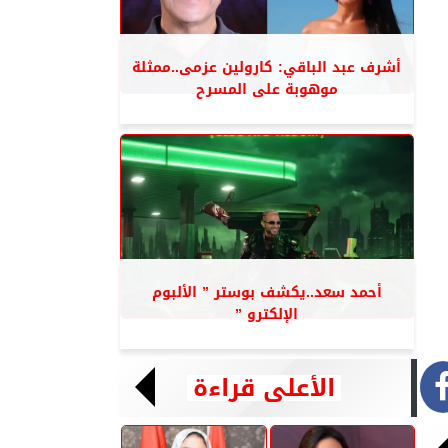
أشرف عبد الباقي: كارولين عزمى..ممثلة
موهوبة على المسرح
أحمد سعد..يكشف بوستر ” الألبوم
الإلكترو ”
الأعلى قراءة