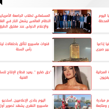
 اليوم
المسلماني لطلاب الجامعة الأمريكية
المحطة
النظام العالمى يشعل النار في الغا
والإعلام الدولى عند مفترق الطرق
ا إذاعيا
قنوات ماسبيرو تتألق باحتفالات ليل
بير صبرى
رأس السنة
المجانية
”حق ضايع ”..يعيد قطاع الإنتاج للسا
فزيون
الفنية
م مبادرة
اليوم بنادى الإعلاميين..استديو
 ومتابعة
ماسبيرو النهرى يشهد تصوير أول