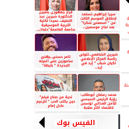
قرار جمهورى بتعيين
سيرا إبراهيم..تستعد
الدكتورة شيرين عبد
لإطلاق الموسم الثالث
:
اللطيف..عميدا لكلية
من ” اسمعنى شكرا”
بة
التربية الموسيقية
بعد نجاح موسمين...
بجامعة العاصمة”حلوان...
ة
شيرين الشافعي..تتولى
تامر حسنى..يهنئ
رئاسة المركز الإعلامي
ساموزين على أغنيته
لكيان شباب ” إيد في
الجديدة ” بايظة”
إيد...
حة
محمد رمضان أبوطالب:
تحية من صناع فيلم”
رؤية الرئيس السيسي
حين يكتب الحب ” للزعيم
للأمن الغذائي تؤسس
عادل إمام
لاقتصاد أكثر صلابة
الفيس بوك