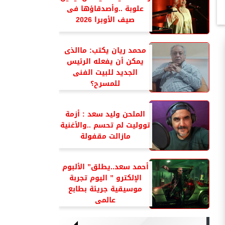
علوبة ..وأصدقاؤها فى
صيف الأوبرا 2026
محمد ريان يكتب: ماالذى
يمكن أن يفعله الرئيس
الجديد للبيت الفنى
للمسرح؟
الملحن وليد سعد : أزمة
تووليت لم تحسم ..والأغنية
مازالت مقفولة
أحمد سعد..يطلق” الألبوم
الإلكترو ” اليوم تجربة
موسيقية جريئة بطابع
عالمى