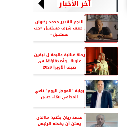
آخر الأخبار
النجم القدير محمد رضوان
..ضيف شرف مسلسل «حب
مستحيل»
رحلة غنائية عاليمة ل نيفين
علوبة ..وأصدقاؤها فى
صيف الأوبرا 2026
بوابة ”الموجز اليوم” تنعي
المحامي بهاء حسن
محمد ريان يكتب: ماالذى
يمكن أن يفعله الرئيس