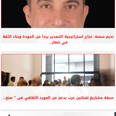
نديم سمنه: نجاح استراتيجية التصدير يبدأ من الجودة وبناء الثقة
في شعار...
سبعة مشاريع لفنانين عرب بدعم من المورد الثقافي فى ” صنع...