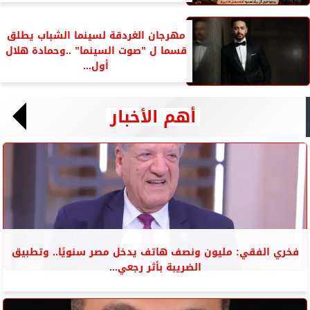
مهرجان الغردقة لسينما الشباب يطلق
قسما ل ”صوت السينما” ..وحمادة هلال
أول...
أهم الأخبار
فخري الفقي: مليون ونصف هاتف يدخل مصر سنويًا.. وتطبيق
الضريبة بأثر رجعي...