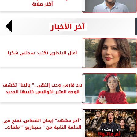
أكثر صلابة
آخر الأخبار
آمال البندارى تكتب: سجلنى شكرا
برد قارس وحب إنتهى..” يالينا” تكشف
الوجه المثير لكواليس كليبها الجديد
”آخر مشهد” إيمان القصاص..تفتح فى
الحلقة الثانية من ” سيناريو ” ملفات...