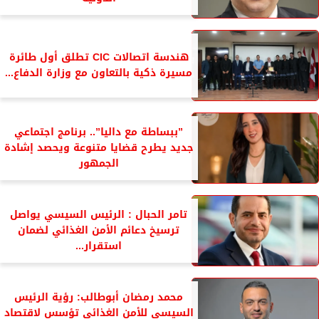
هندسة اتصالات CIC تطلق أول طائرة
مسيرة ذكية بالتعاون مع وزارة الدفاع...
”ببساطة مع داليا”.. برنامج اجتماعي
جديد يطرح قضايا متنوعة ويحصد إشادة
الجمهور
تامر الحبال : الرئيس السيسي يواصل
ترسيخ دعائم الأمن الغذائي لضمان
استقرار...
محمد رمضان أبوطالب: رؤية الرئيس
السيسي للأمن الغذائي تؤسس لاقتصاد