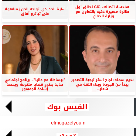
هندسة اتصالات CIC تطلق أول
سارة الحديدي..تواجه الجن زمباهولا
طائرة مسيرة ذكية بالتعاون مع
على تياترو آفاق
وزارة الدفاع...
نديم سمنه: نجاح استراتيجية التصدير
”ببساطة مع داليا”.. برنامج اجتماعي
يبدأ من الجودة وبناء الثقة في
جديد يطرح قضايا متنوعة ويحصد
شعار...
إشادة الجمهور
الفيس بوك
elmogazelyoum