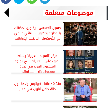
موضوعات متعلقة
حسين الجسمي ..يفاجئ “حصّنتك
يا وطن” بظهور استثنائي عالمي
مع الأوركسترا الوطنية الإماراتية
مركز ”السينما العربية” يسلط
الضوء على التحديات التي تواجه
المبدعون العرب في ندوة
بمهرجان كان السينمائي
منذ 40 عامًا.. كواليس ولادة أول
حالة طفل أنابيب في مصر