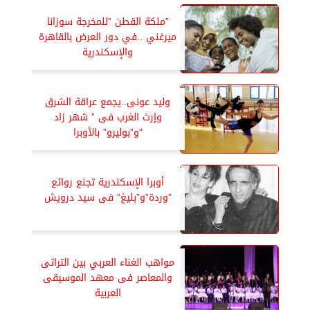
”ملكة القطن ”للمخرجة سوزانا
ميرغني ..في دور العرض بالقاهرة
والإسكندرية
وليد عونى..يجمع عراقة الشرق
وإرث الغرب فى ” شهر زاد
”و”بوليرو” بالأوبرا
أوبرا الإسكندرية تجنع روائع
”وردة”و”بليغ” فى سيد درويش
مواهب الغناء العربي بين التراثى
والمعاصر فى معهد الموسيقى
العربية