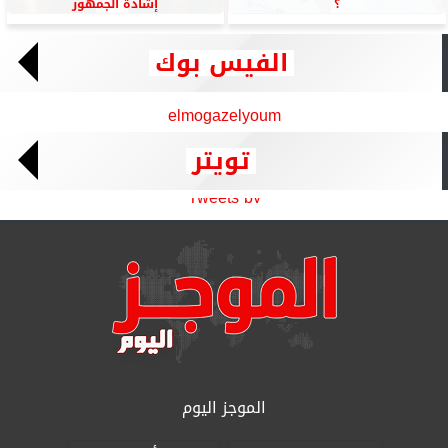
؟
إشادة الجمهور
الفيس بوك
elmogazelyoum
تويتر
Tweets by
الموجز اليوم