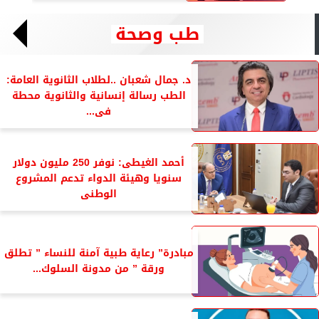
طب وصحة
د. جمال شعبان ..لطلاب الثانوية العامة:
الطب رسالة إنسانية والثانوية محطة
فى...
أحمد الغيطى: نوفر 250 مليون دولار
سنويا وهيئة الدواء تدعم المشروع
الوطنى
مبادرة” رعاية طبية آمنة للنساء ” تطلق
ورقة ” من مدونة السلوك...