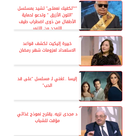
”“”تكفيك نعمتى” تشيد بمسلسل
”اللون الأزرق ” وتدعو لحماية
الأطفال من ذوى اضطراب طيف
التوحد من التنمر
خبيرة إتيكيت تكشف قواعد
الاستعداد لعزومات شهر رمضان
إليسا ..تغني لـ مسلسل ”على قد
الحب”
د مجدى نزيه..يقترح نموذج غذائي
مؤقت للشباب