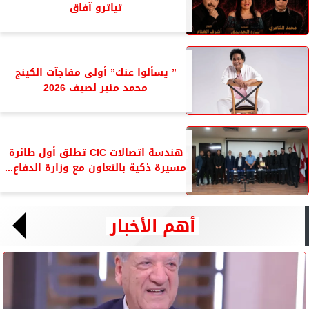
تياترو آفاق
” يسألوا عنك” أولى مفاجآت الكينج
محمد منير لصيف 2026
هندسة اتصالات CIC تطلق أول طائرة
مسيرة ذكية بالتعاون مع وزارة الدفاع...
أهم الأخبار