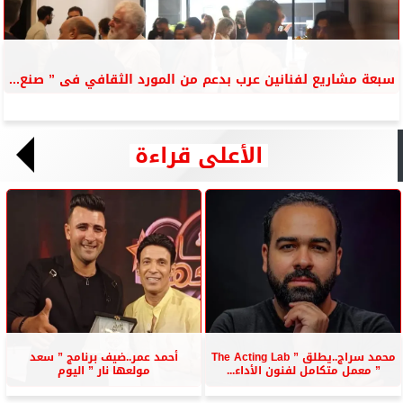
سبعة مشاريع لفنانين عرب بدعم من المورد الثقافي فى ” صنع...
الأعلى قراءة
محمد سراج..يطلق ” The Acting Lab
أحمد عمر..ضيف برنامج ” سعد
” معمل متكامل لفنون الأداء...
مولعها نار ” اليوم