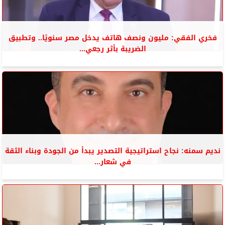
فخري الفقي: مليون ونصف هاتف يدخل مصر سنويًا.. وتطبيق
الضريبة بأثر رجعي...
نديم سمنه: نجاح استراتيجية التصدير يبدأ من الجودة وبناء الثقة
في شعار...